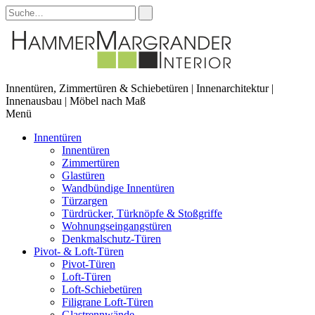
Innentüren, Zimmertüren & Schiebetüren | Innenarchitektur |
Innenausbau | Möbel nach Maß
Menü
Innentüren
Innentüren
Zimmertüren
Glastüren
Wandbündige Innentüren
Türzargen
Türdrücker, Türknöpfe & Stoßgriffe
Wohnungseingangstüren
Denkmalschutz-Türen
Pivot- & Loft-Türen
Pivot-Türen
Loft-Türen
Loft-Schiebetüren
Filigrane Loft-Türen
Glastrennwände