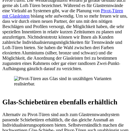
Pivot-Türen. Die Wendeflügeltüren werden ja gerade deshalb auch
gerne als Loft-Türen bezeichnet. Während es für Glastrennwände
eine Vielzahl an Systemen gibt, war die Planung von
Pivot-Türen
mit Glasleisten
bislang sehr aufwendig. Um so mehr freuen wir uns,
dass wir durch einen neuen Partner, der uns mit den nötigen
Beschlägen und Profilen versorgt, die Möglichkeit haben, die sehr
speziellen Innentüren in relativ kurzen Zeiträumen zu planen und
anzufertigen. Nichtsdestotrotz können wir Ihnen als Kunden
zahlreiche Individualisierungsmöglichkeiten für Trennwände und
Loft-Türen bieten. Sie haben die Wahl zwischen drei Farben
eloxierten Aluminiums (silber, bronze und schwarz) und die
Möglichkeit, die Anordnung der Glasleisten frei zu bestimmen
zugunsten eines Rahmens oder gar einer randlosen Zwei-Punkt-
Aufhängung gänzlich darauf zu verzichten.
Glas-Schiebetüren ebenfalls erhältlich
Alternativ zu Pivot-Türen sind auch zum Glastrennwandsystem
passende Schiebetüren erhältlich, die das gleiche Ausmaß an
Individualisierungsoptionen bieten. Selbstverständlich machen die
hochwertigen Glas-Schiebe- und Pivot-Türen auch unabhängig vom