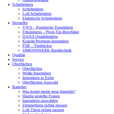
Schiebetüren
Schiebetüren
Loft-Schiebetüren
Elektrische Schiebetüren
Hersteller
VIVA – Puristische Traumtüren
FritsJurgens – Pivot-Tür-Beschläge
DANA Qualitätstüren
Konold Premium-Innentüren
FSB – Türdrücker
SIMONSWERK Bandtechnik
Qualität
Service
Oberflächen
Oberflächen
Weiße Innentüren
Innentüren in Eiche
Oberflächen-Auswahl
Ratgeber
Was kostet meine neue Innentür?
Häufig gestellte Fragen
Innentüren auswählen
Zimmertüren richtig messen
Loft-Türen richtig messen