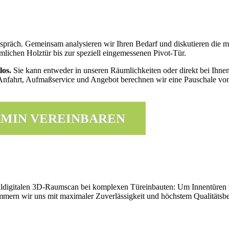
espräch. Gemeinsam analysieren wir Ihren Bedarf und diskutieren die
lichen Holztür bis zur speziell eingemessenen Pivot-Tür.
los.
Sie kann entweder in unseren Räumlichkeiten oder direkt bei Ihnen
 Anfahrt, Aufmaßservice und Angebot berechnen wir eine Pauschale v
MIN VEREINBAREN
olldigitalen 3D-Raumscan bei komplexen Türeinbauten: Um Innentüren 
mmern wir uns mit maximaler Zuverlässigkeit und höchstem Qualitätsb