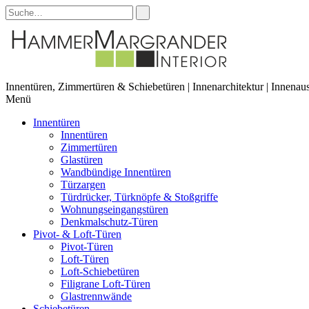
Innentüren, Zimmertüren & Schiebetüren | Innenarchitektur | Innena
Menü
Innentüren
Innentüren
Zimmertüren
Glastüren
Wandbündige Innentüren
Türzargen
Türdrücker, Türknöpfe & Stoßgriffe
Wohnungseingangstüren
Denkmalschutz-Türen
Pivot- & Loft-Türen
Pivot-Türen
Loft-Türen
Loft-Schiebetüren
Filigrane Loft-Türen
Glastrennwände
Schiebetüren