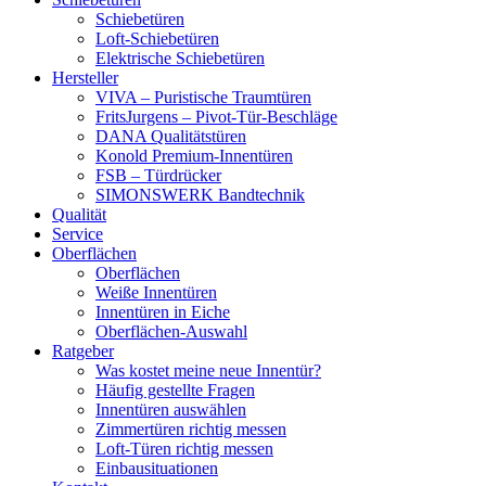
Schiebetüren
Loft-Schiebetüren
Elektrische Schiebetüren
Hersteller
VIVA – Puristische Traumtüren
FritsJurgens – Pivot-Tür-Beschläge
DANA Qualitätstüren
Konold Premium-Innentüren
FSB – Türdrücker
SIMONSWERK Bandtechnik
Qualität
Service
Oberflächen
Oberflächen
Weiße Innentüren
Innentüren in Eiche
Oberflächen-Auswahl
Ratgeber
Was kostet meine neue Innentür?
Häufig gestellte Fragen
Innentüren auswählen
Zimmertüren richtig messen
Loft-Türen richtig messen
Einbausituationen