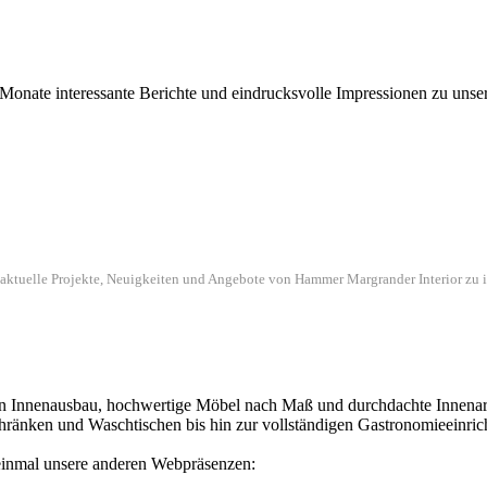
 Monate interessante Berichte und eindrucksvolle Impressionen zu unse
 aktuelle Projekte, Neuigkeiten und Angebote von Hammer Margrander Interior zu i
en Innenausbau, hochwertige Möbel nach Maß und durchdachte Innenarch
ränken und Waschtischen bis hin zur vollständigen Gastronomieeinric
einmal unsere anderen Webpräsenzen: